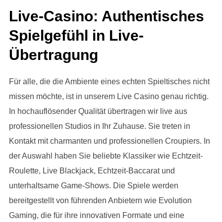
Live-Casino: Authentisches
Spielgefühl in Live-
Übertragung
Für alle, die die Ambiente eines echten Spieltisches nicht
missen möchte, ist in unserem Live Casino genau richtig.
In hochauflösender Qualität übertragen wir live aus
professionellen Studios in Ihr Zuhause. Sie treten in
Kontakt mit charmanten und professionellen Croupiers. In
der Auswahl haben Sie beliebte Klassiker wie Echtzeit-
Roulette, Live Blackjack, Echtzeit-Baccarat und
unterhaltsame Game-Shows. Die Spiele werden
bereitgestellt von führenden Anbietern wie Evolution
Gaming, die für ihre innovativen Formate und eine