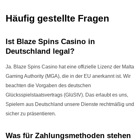
Häufig gestellte Fragen
Ist Blaze Spins Casino in
Deutschland legal?
Ja. Blaze Spins Casino hat eine offizielle Lizenz der Malta
Gaming Authority (MGA), die in der EU anerkannt ist. Wir
beachten die Vorgaben des deutschen
Glücksspielstaatsvertrags (GlüStV). Das erlaubt es uns,
Spielern aus Deutschland unsere Dienste rechtmäßig und
sicher zu präsentieren.
Was für Zahlungsmethoden stehen