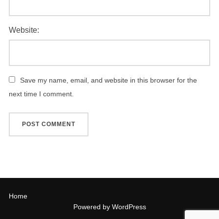
Website:
Save my name, email, and website in this browser for the
next time I comment.
Home
Powered by WordPress