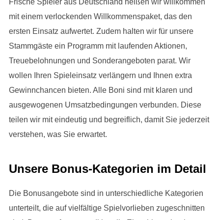
Frische Spieler aus Deutschland heißen wir willkommen
mit einem verlockenden Willkommenspaket, das den
ersten Einsatz aufwertet. Zudem halten wir für unsere
Stammgäste ein Programm mit laufenden Aktionen,
Treuebelohnungen und Sonderangeboten parat. Wir
wollen Ihren Spieleinsatz verlängern und Ihnen extra
Gewinnchancen bieten. Alle Boni sind mit klaren und
ausgewogenen Umsatzbedingungen verbunden. Diese
teilen wir mit eindeutig und begreiflich, damit Sie jederzeit
verstehen, was Sie erwartet.
Unsere Bonus-Kategorien im Detail
Die Bonusangebote sind in unterschiedliche Kategorien
unterteilt, die auf vielfältige Spielvorlieben zugeschnitten