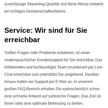
zuverlässige Streaming-Qualität. Auf diese Weise entsteht
ein richtiges Gemeinschaftserlebnis.
Service: Wir sind für Sie
erreichbar
Sollten Fragen oder Probleme entstehen, ist unser
muttersprachlicher Kundensupport für Sie erreichbar. Das
hilfsbereites und fachkundiges Team ist jederzeit per Live-
Chat erreichbar und unterstützt Sie umgehend. Darüber
hinaus halten wir Support per E-Mail an. In unserem
großen FAQ-Bereich erhalten Sie wahrscheinlich schon
eine schnelle Antwort auf zahlreiche Fragen. Das Ziel ist,
Ihnen stets eine optimale Betreuung zu bieten.