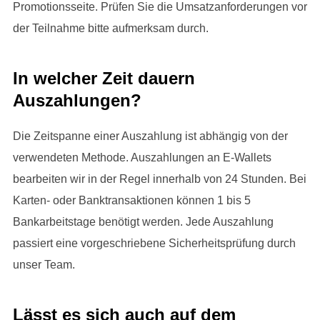
Promotionsseite. Prüfen Sie die Umsatzanforderungen vor
der Teilnahme bitte aufmerksam durch.
In welcher Zeit dauern
Auszahlungen?
Die Zeitspanne einer Auszahlung ist abhängig von der
verwendeten Methode. Auszahlungen an E-Wallets
bearbeiten wir in der Regel innerhalb von 24 Stunden. Bei
Karten- oder Banktransaktionen können 1 bis 5
Bankarbeitstage benötigt werden. Jede Auszahlung
passiert eine vorgeschriebene Sicherheitsprüfung durch
unser Team.
Lässt es sich auch auf dem