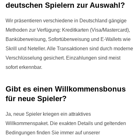
deutschen Spielern zur Auswahl?
Wir präsentieren verschiedene in Deutschland gängige
Methoden zur Verfügung: Kreditkarten (Visa/Mastercard),
Banküberweisung, Sofortüberweisung und E-Wallets wie
Skrill und Neteller. Alle Transaktionen sind durch moderne
Verschlüsselung gesichert. Einzahlungen sind meist
sofort erkennbar.
Gibt es einen Willkommensbonus
für neue Spieler?
Ja, neue Spieler kriegen ein attraktives
Willkommenspaket. Die exakten Details und geltenden
Bedingungen finden Sie immer auf unserer